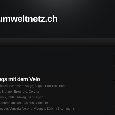
 umweltnetz.ch
gs mit dem Velo
kirch
,
Achensee
,
Adige
,
Allgäu
,
Bad Tölz
,
Bad
,
Brenner
,
Brennero
,
Cortina
bruck
,
Inntalradweg
,
Isar
,
Lago di
Panoramabilder
,
Pustertal
,
Sommer
nedig
,
Venezia
,
Verona
,
Vicenza
,
Zürich
/
3 comments