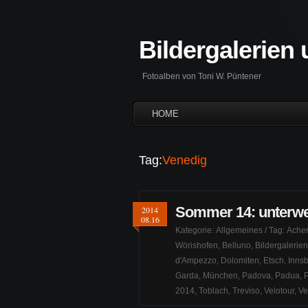
Bildergalerien
Fotoalben von Toni W. Püntener
HOME
Tag:
Venedig
Sommer 14: unterwe
2014
08.16
Kategorie:
Allgemeines
/ Tag:
Achen
Wörishofen
,
Belluno
,
Bildergalerien
d'Ampezzo
,
Dolomiten
,
Etsch
,
Inns
Garda
,
München
,
Padova
,
Padua
,
2014
,
Toblach
,
Treviso
,
Velotour
,
Ve