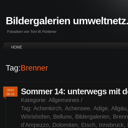
Bildergalerien umweltnetz
Fotoalben von Toni W. Püntener
HOME
Tag:
Brenner
Sommer 14: unterwegs mit d
2014
08.16
Kategorie:
Allgemeines
/
Tag:
Achenkirch
,
Achensee
,
Adige
,
Allgäu
Wörishofen
,
Belluno
,
Bildergalerien
,
Brenn
d'Ampezzo
,
Dolomiten
,
Etsch
,
Innsbruck
,