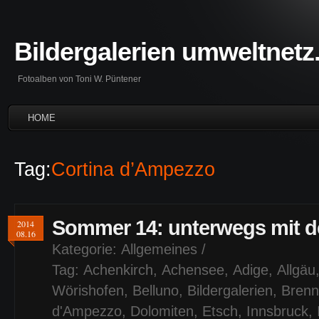
Bildergalerien umweltnetz
Fotoalben von Toni W. Püntener
HOME
Tag:
Cortina d’Ampezzo
Sommer 14: unterwegs mit d
2014
08.16
Kategorie:
Allgemeines
/
Tag:
Achenkirch
,
Achensee
,
Adige
,
Allgäu
Wörishofen
,
Belluno
,
Bildergalerien
,
Brenn
d'Ampezzo
,
Dolomiten
,
Etsch
,
Innsbruck
,