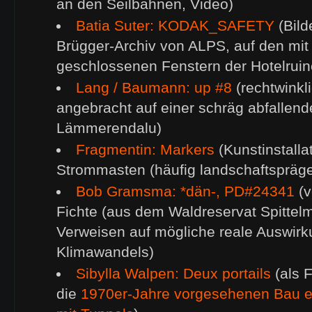
an den Seilbahnen, Video)
Batia Suter: KODAK_SAFETY
(Bild
Brügger-Archiv von ALPS, auf den mit 
geschlossenen Fenstern der Hotelruin
Lang / Baumann: up #8
(rechtwinkl
angebracht auf einer schräg abfalle
Lämmerendalu)
Fragmentin: Markers
(Kunstinstalla
Strommasten (häufig landschaftspräg
Bob Gramsma: *dän-, PD#24341
(v
Fichte (aus dem Waldreservat Spittelm
Verweisen auf mögliche reale Auswir
Klimawandels)
Sibylla Walpen: Deux portails
(als 
die
1970er-Jahre vorgesehenen Bau e