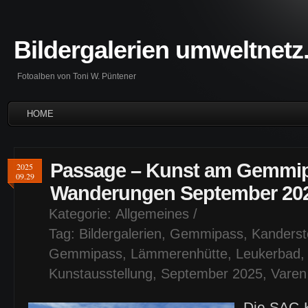
Bildergalerien umweltnetz
Fotoalben von Toni W. Püntener
HOME
Passage – Kunst am Gemmip
2025
09.29
Wanderungen September 20
Kategorie:
Allgemeines
/
Tag:
Bildergalerien
,
Gemmipass
,
Kanderst
Gemmipass
,
Lämmerenhütte
,
Leukerbad
Kunstausstellung
,
September 2025
,
Varen
Die SAC-