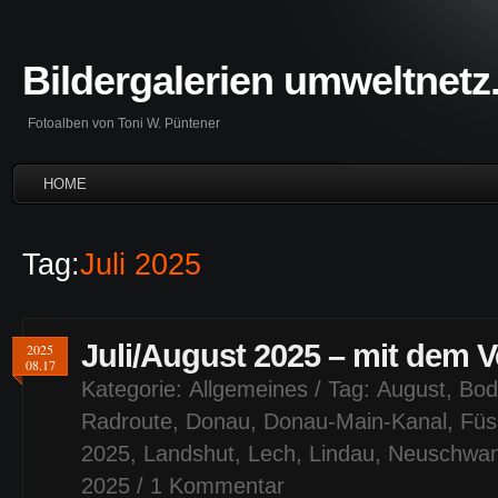
Bildergalerien umweltnetz
Fotoalben von Toni W. Püntener
HOME
Tag:
Juli 2025
Juli/August 2025 – mit dem 
2025
08.17
Kategorie:
Allgemeines
/ Tag:
August
,
Bod
Radroute
,
Donau
,
Donau-Main-Kanal
,
Füs
2025
,
Landshut
,
Lech
,
Lindau
,
Neuschwan
2025
/
1 Kommentar