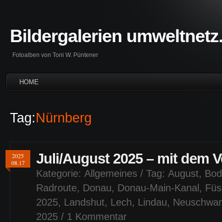
Bildergalerien umweltnetz
Fotoalben von Toni W. Püntener
HOME
Tag:
Nürnberg
Juli/August 2025 – mit dem 
2025
08.17
Kategorie:
Allgemeines
/ Tag:
August
,
Bod
Radroute
,
Donau
,
Donau-Main-Kanal
,
Füs
2025
,
Landshut
,
Lech
,
Lindau
,
Neuschwan
2025
/
1 Kommentar