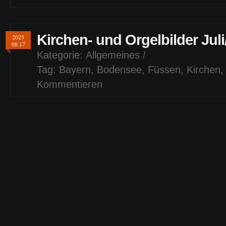
Kirchen- und Orgelbilder Jul
2025
08.17
Kategorie:
Allgemeines
/
Tag:
Bayern
,
Bodensee
,
Füssen
,
Kirchen
Kommentieren