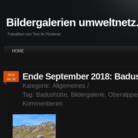
Bildergalerien umweltnetz
Fotoalben von Toni W. Püntener
HOME
Ende September 2018: Badu
2018
09.30
Kategorie:
Allgemeines
/
Tag:
Badushütte
,
Bildergalerie
,
Oberalppa
Kommentieren