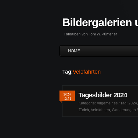
Bildergalerien
Fotoalben von Toni W. Püntener
HOME
Tag:
Velofahrten
Tagesbilder 2024
2024
12.31
Kategorie:
Allgemeines
/ Tag:
2024
Zürich
,
Velofahrten
,
Wanderungen