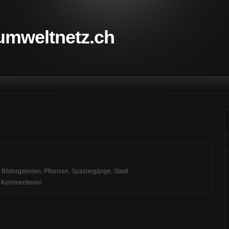
 umweltnetz.ch
,
Bildergalerien
,
Pflanzen
,
Spaziergänge
,
Stadt
/
Kommentieren