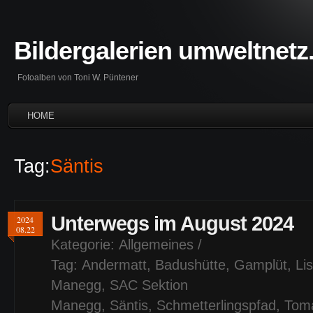
Bildergalerien umweltnetz
Fotoalben von Toni W. Püntener
HOME
Tag:
Säntis
Unterwegs im August 2024
2024
08.22
Kategorie:
Allgemeines
/
Tag:
Andermatt
,
Badushütte
,
Gamplüt
,
Li
Manegg
,
SAC Sektion
Manegg
,
Säntis
,
Schmetterlingspfad
,
Tom