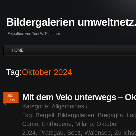
Bildergalerien umweltnetz
Fotoalben von Toni W. Püntener
HOME
Tag:
Oktober 2024
Mit dem Velo unterwegs – Ok
2024
10.19
Kategorie:
Allgemeines
/
Tag:
Bergell
,
Bildergalerien
,
Bregaglia
,
Lag
Como
,
Linthebene
,
Milano
,
Oktober
2024
,
Prättigau
,
Seez
,
Walensee
,
Zürichs