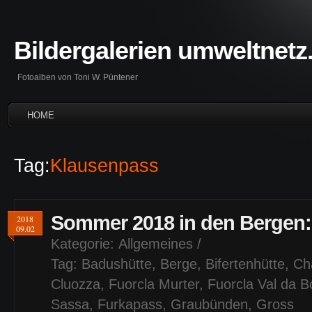
Bildergalerien umweltnetz
Fotoalben von Toni W. Püntener
HOME
Tag:
Klausenpass
Sommer 2018 in den Bergen:
2018
09.02
Kategorie:
Allgemeines
/
Tag:
Badushütte
,
Berge
,
Bifertenhütte
,
Ch
Cluozza
,
Fuorcla Murter
,
Fuorcla Val da B
Sassa
,
Furkapass
,
Graubünden
,
Gross