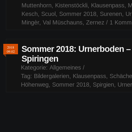
Muttenhorn
,
Kistenstöckli
,
Klausenpass
,
M
Kesch
,
Scuol
,
Sommer 2018
,
Surenen
,
Ur
Mingèr
,
Val Müschauns
,
Zernez
/
1 Komm
Sommer 2018: Urnerboden –
2018
09.02
Spiringen
Kategorie:
Allgemeines
/
Tag:
Bildergalerien
,
Klausenpass
,
Schäche
Höhenweg
,
Sommer 2018
,
Spirgien
,
Urne